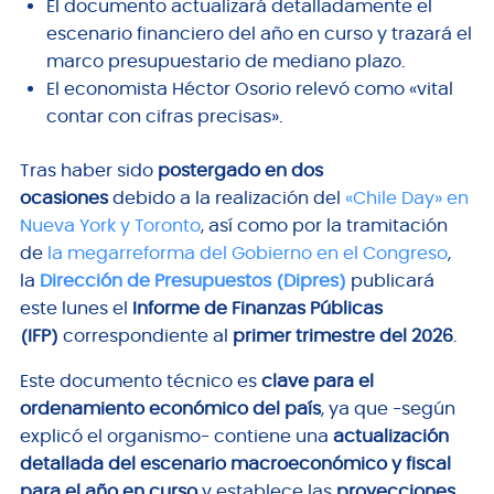
El documento actualizará detalladamente el
escenario financiero del año en curso y trazará el
marco presupuestario de mediano plazo.
El economista Héctor Osorio relevó como «vital
contar con cifras precisas».
Tras haber sido
postergado en dos
ocasiones
debido a la realización del
«Chile Day» en
Nueva York y Toronto
, así como por la tramitación
de
la megarreforma del Gobierno en el Congreso
,
la
Dirección de Presupuestos (Dipres)
publicará
este lunes el
Informe de Finanzas Públicas
(IFP)
correspondiente al
primer trimestre del 2026
.
Este documento técnico es
clave para el
ordenamiento económico del país
, ya que -según
explicó el organismo- contiene una
actualización
detallada del escenario macroeconómico y fiscal
para el año en curso
y establece las
proyecciones