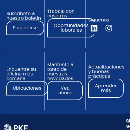
Trabaja con
Suscríbete a
nosotros
nuestro boletín
Síguenos
Oportunidades
Suscribirse
laborales
Mantente al
Actualizaciones
Encuentre su
tanto de
y buenas
oficina más
nuestras
prácticas
cercana
novedades
Aprender
Ubicaciones
Vea
más
ahora
N
C
O
e