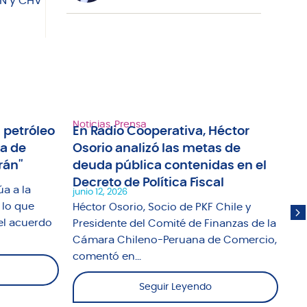
NN y CHV
Noticias
,
Prensa
Not
 petróleo
En Radio Cooperativa, Héctor
Ra
ma de
Osorio analizó las metas de
an
rán"
deuda pública contenidas en el
tr
Decreto de Política Fiscal
ap
úa a la
junio 12, 2026
jun
 lo que
Héctor Osorio, Socio de PKF Chile y
El
el acuerdo
Presidente del Comité de Finanzas de la
Un
Cámara Chileno-Peruana de Comercio,
abo
comentó en...
Seguir Leyendo