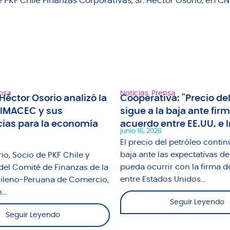
e PKF Chile Finanzas Corporativas, Sr. Héctor Osorio, en C
nsa
Noticias
,
Prensa
Héctor Osorio analizó la
Cooperativa: "Precio del
 IMACEC y sus
sigue a la baja ante fir
ias para la economía
acuerdo entre EE.UU. e I
junio 16, 2026
El precio del petróleo contin
baja ante las expectativas de
io, Socio de PKF Chile y
pueda ocurrir con la firma d
del Comité de Finanzas de la
entre Estados Unidos...
leno-Peruana de Comercio,
..
Seguir Leyendo
Seguir Leyendo