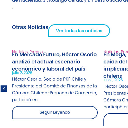
de Hacienda, Sr. Rodrigo Cerda, y a nuestro socio d
.
Otras Noticias
Ver todas las noticias
Noticias
,
Prensa
Noticias
,
Pre
En Mercado Futuro, Héctor Osorio
En Mega, 
analizó el actual escenario
caída del
1"
económico y laboral del país
implicanc
julio 2, 2026
chilena
fue
Héctor Osorio, Socio de PKF Chile y
julio 1, 2026
o
Presidente del Comité de Finanzas de la
Héctor Osor
Cámara Chileno-Peruana de Comercio,
Presidente 
participó en...
Cámara Chi
participó en.
Seguir Leyendo