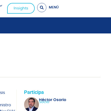
MENÚ
Insights
Participa
sis
Héctor Osorio
Socio
nistro