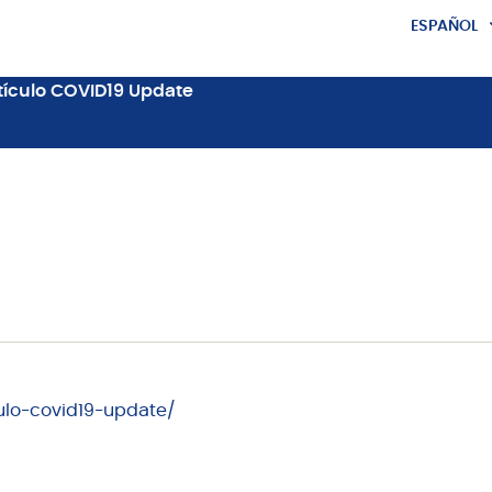
ESPAÑOL
ENGLISH
tículo COVID19 Update
iculo-covid19-update/